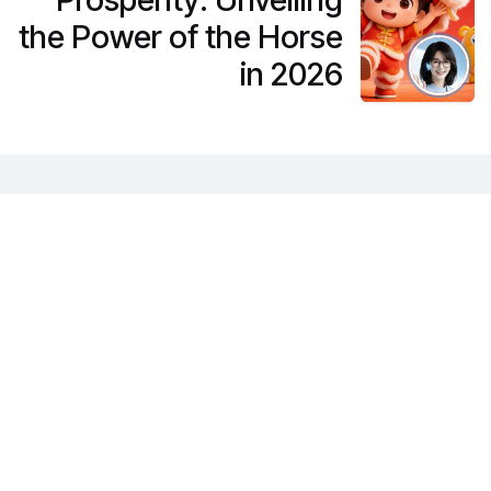
the Power of the Horse
in 2026
Search on our website
You will get results from blog posts, products, etc
Our latest content