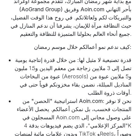
مع بداية شهر رمضان المبارك، تتقدم
مجموعة أوغراند
(AoGrand Group)
وفريق
Aoin.com
بأحر التهاني
والتبريكات لكم ولعائلاتكم. في روح هذا الوقت الفضيل،
حيث النظافة مرآة للإيمان، يشرفنا أن ندعم المنازل في
جميع أنحاء العالم بحلولنا المتميزة للنظافة والتعقيم.
كيف ندعم نمو أعمالكم خلال موسم رمضان:
قدرة تصنيعية لا مثيل لها:
من خلال قدرة إنتاجية يومية
تصل إلى 3 ملايين زجاجة من معقم اليدين و1.5 مليون
عبوة من البخاخات (Aerosols) و5 ملايين عبوة من
المناديل المبللة، نضمن بقاء مخزونكم قوياً حتى في
أوقات ذروة الطلب.
نحن لا نوفر
استراتيجية "الحصن" من Aoin.com:
المنتجات فحسب، بل نمكن أعمالكم. يحصل الأعضاء
المسجلون في Aoin.com على وصول مجاني إلى
"المركز الإعلامي"، الذي يضم فيديوهات بدقة 4K
وبدون علامات مائية لمنصات TikTok وReels، وصوراً